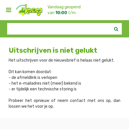
G
Vandaag geopend
a
van
10:00
t/m
n
17:00
a
Meerweg 3, 8507
a
CA Rohel -
0513-
r
551331
c
o
n
Uitschrijven is niet gelukt
t
e
Het uitschrijven voor de nieuwsbrief is helaas niet gelukt.
n
t
Dit kan komen doordat:
- de afmeldlink is verlopen
- het e-mailadres niet (meer) bekend is
- er tijdelijk een technische storing is
Probeer het opnieuw of neem contact met ons op, dan
lossen we het voor je op.