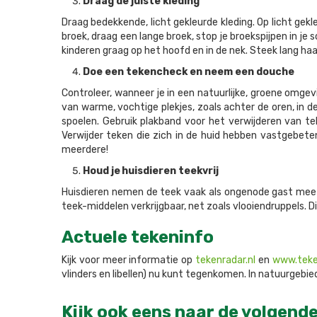
Draag de juiste kleding
Draag bedekkende, licht gekleurde kleding. Op licht gekle
broek, draag een lange broek, stop je broekspijpen in je 
kinderen graag op het hoofd en in de nek. Steek lang haa
Doe een tekencheck en neem een douche
Controleer, wanneer je in een natuurlijke, groene omgev
van warme, vochtige plekjes, zoals achter de oren, in de
spoelen. Gebruik plakband voor het verwijderen van te
Verwijder teken die zich in de huid hebben vastgebeten
meerdere!
Houd je huisdieren teekvrij
Huisdieren nemen de teek vaak als ongenode gast mee na
teek-middelen verkrijgbaar, net zoals vlooiendruppels. D
Actuele tekeninfo
Kijk voor meer informatie op
tekenradar.nl
en
www.teke
vlinders en libellen) nu kunt tegenkomen. In natuurgebie
Kijk ook eens naar de volgende