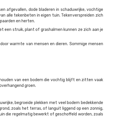
ssen afgevallen, dode bladeren in schaduwrijke, vochtige
n alle tekenbeten in eigen tuin. Teken verspreiden zich
s paarden en herten.
met een struik, plant of grashalmen kunnen ze zich aan je
 en door warmte van mensen en dieren. Sommige mensen
 houden van een bodem die vochtig blijft en zitten vaak
n overhangend groen.
uwrijke, begroeide plekken met veel bodem bedekkende
ond, zoals het terras, of languit liggend op een zonnig,
tuin die regelmatig bewerkt of geschoffeld worden, zoals