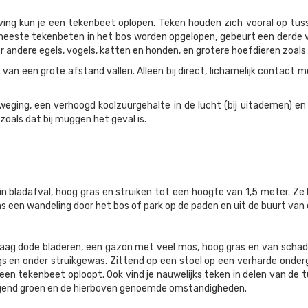
mgeving kun je een tekenbeet oplopen. Teken houden zich vooral op tu
meeste tekenbeten in het bos worden opgelopen, gebeurt een derde va
r andere egels, vogels, katten en honden, en grotere hoefdieren zoal
 van een grote afstand vallen. Alleen bij direct, lichamelijk contact 
weging, een verhoogd koolzuurgehalte in de lucht (bij uitademen)
 zoals dat bij muggen het geval is.
in bladafval, hoog gras en struiken tot een hoogte van 1,5 meter. Ze
dens een wandeling door het bos of park op de paden en uit de buurt va
aag dode bladeren, een gazon met veel mos, hoog gras en van schad
gs en onder struikgewas. Zittend op een stoel op een verharde ondergr
e een tekenbeet oploopt. Ook vind je nauwelijks teken in delen van de 
angend groen en de hierboven genoemde omstandigheden.