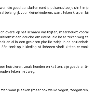
en die goed aansluiten rond je polsen, stop je shirt in je
al belangrijk voor kleine kinderen, want teken kruipen bij
zich overal op het lichaam vastbijten, maar houdt vooral
bij thuiskomst een douche om eventuele losse teken weg te
 en al in een gesloten plastic zakje in de prullenbak.
 één teek op je kleding of lichaam vindt zitten er vaak
or huisdieren, zoals honden en katten, zijn goede anti-
 houden teken niet weg.
 zien waar je teken (maar ook welke vogels, zoogdieren,