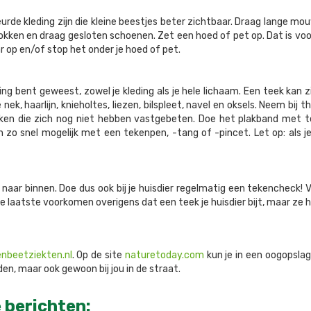
urde kleding zijn die kleine beestjes beter zichtbaar. Draag lange mouw
sokken en draag gesloten schoenen. Zet een hoed of pet op. Dat is voor
r op en/of stop het onder je hoed of pet.
ing bent geweest, zowel je kleding als je hele lichaam. Een teek kan 
 nek, haarlijn, knieholtes, liezen, bilspleet, navel en oksels. Neem 
ken die zich nog niet hebben vastgebeten. Doe het plakband met teek
 zo snel mogelijk met een tekenpen, -tang of -pincet. Let op: als je
ar binnen. Doe dus ook bij je huisdier regelmatig een tekencheck! Vo
ie laatste voorkomen overigens dat een teek je huisdier bijt, maar ze
nbeetziekten.nl
. Op de site
naturetoday.com
kun je in een oogopslag
den, maar ook gewoon bij jou in de straat.
 berichten: