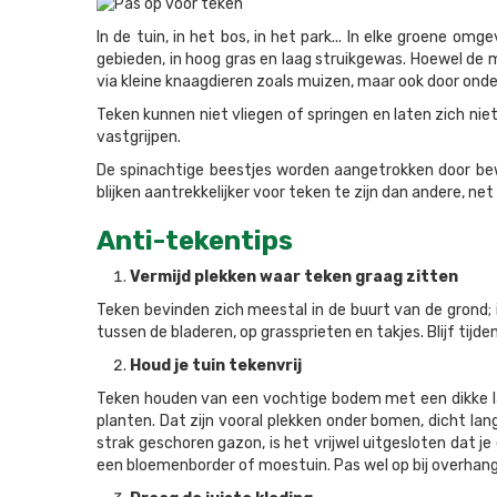
In de tuin, in het bos, in het park... In elke groene o
gebieden, in hoog gras en laag struikgewas. Hoewel de 
via kleine knaagdieren zoals muizen, maar ook door onde
Teken kunnen niet vliegen of springen en laten zich niet
vastgrijpen.
De spinachtige beestjes worden aangetrokken door be
blijken aantrekkelijker voor teken te zijn dan andere, net
Anti-tekentips
Vermijd plekken waar teken graag zitten
Teken bevinden zich meestal in de buurt van de grond; 
tussen de bladeren, op grassprieten en takjes. Blijf tij
Houd je tuin tekenvrij
Teken houden van een vochtige bodem met een dikke l
planten. Dat zijn vooral plekken onder bomen, dicht lan
strak geschoren gazon, is het vrijwel uitgesloten dat j
een bloemenborder of moestuin. Pas wel op bij overh