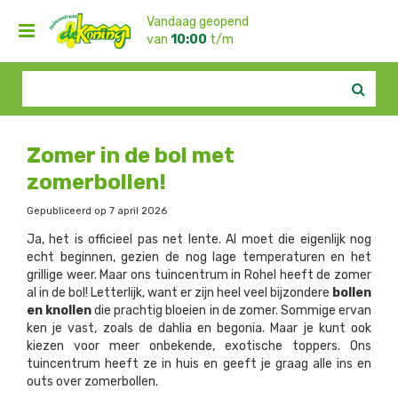
G
Vandaag geopend
a
van
10:00
t/m
n
17:00
a
Meerweg 3, 8507
a
CA Rohel -
0513-
r
551331
c
o
n
Zomer in de bol met
t
zomerbollen!
e
n
Gepubliceerd op
7 april 2026
t
Ja, het is officieel pas net lente. Al moet die eigenlijk nog
echt beginnen, gezien de nog lage temperaturen en het
grillige weer. Maar ons tuincentrum in Rohel heeft de zomer
al in de bol! Letterlijk, want er zijn heel veel bijzondere
bollen
en knollen
die prachtig bloeien in de zomer. Sommige ervan
ken je vast, zoals de dahlia en begonia. Maar je kunt ook
kiezen voor meer onbekende, exotische toppers. Ons
tuincentrum heeft ze in huis en geeft je graag alle ins en
outs over zomerbollen.