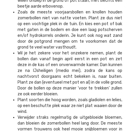
willen ondiep in de grond of pot staan, met slechts een
beetje aarde erbovenop.
Zoals de meeste voorjaarsbollen en knollen houden
zomerbollen niet van natte voeten. Plant ze dus niet
op een vochtige plek in de tuin. En kies een pot of bak
met gaten in de bodem en doe een laag potscherven
en/of hydrokorrels onderin. Je kunt ook nog wat zand
door de potgrond mengen om te voorkomen dat de
grond te veel water vasthoudt.
Wil je het zekere voor het onzekere nemen, plant de
bollen dan vanaf begin april eerst in een pot en zet
deze in de kas of een onverwarmde kamer. Dan kunnen
ze na IJsheiligen (medio mei), zodra de kans op
nachtvorst doorgaans echt bekeken is, naar buiten.
Plant ze dan (eventueel met pot en al) in de volle grond.
Door de bollen op deze manier ‘voor te trekken’ zullen
ze ook eerder bloeien.
Plant soorten die hoog worden, zoals gladiolen en lelies,
op een beschutte plek waar ze niet plat waaien door de
wind.
Verwijder straks regelmatig de uitgebloeide bloemen,
dan bloeien de zomerbollen heel lang door. De meeste
vormen trouwens ook heel mooie snijbloemen voor in