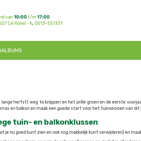
nd van
10:00
t/m
17:00
507 CA Rohel -
0513-551331
OALBUMS
ra lange herfst) weg te knippen en het prille groen en de eerste voorj
erras en balkon en maak een goede start voor het tuinseizoen van dit 
ege tuin- en balkonklussen
at je nu goed kunt zien en ook nog makkelijk kunt verwijderen) en maa