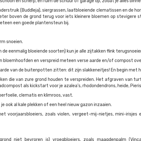
schoon en scherp, en ruim de schuur of garage op, zodat je alles binn
nderstruik (Buddleja), siergrassen, laatbloeiende clematissen en de hor
ter boven de grond terug voor iets kleinere bloemen op stevigere ste
meteen een goede plantensteun bij.
orm snoeien.
 de eenmalig bloeiende soorten) kun je alle zijtakken flink terugsnoeie
n en bloemhoofden en verspreid meteen verse aarde en/of compost ove
e aarde van de buitenpotten zitten: dit zijn slakkeneitjes! En begin me
ken die van zure grond houden te verspreiden. Het afgraven van turf i
compost als kickstart voor je azalea’s, rhodondendrons, heide, Pieri
erfoelie, clematis en klimroos, vast.
je ook al kale plekken of een heel nieuw gazon inzaaien.
oorjaarsbloeiers, zoals violen, vergeet-mij-nietjes, mini-irisjes en
rond niet bevroren is) vroegbloeiers, zoals maagdenpalm (Vinca),