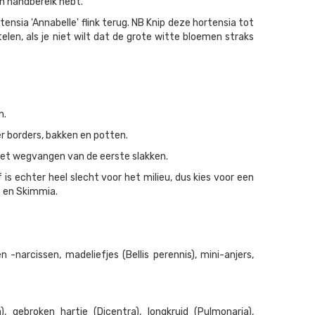
en handbereik hebt.
tensia 'Annabelle' flink terug. NB Knip deze hortensia tot
len, als je niet wilt dat de grote witte bloemen straks
n.
r borders, bakken en potten.
t het wegvangen van de eerste slakken.
s echter heel slecht voor het milieu, dus kies voor een
s en Skimmia.
 -narcissen, madeliefjes (Bellis perennis), mini-anjers,
 gebroken hartje (Dicentra), longkruid (Pulmonaria),