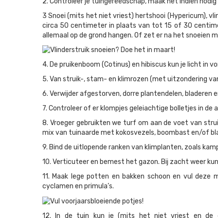
2. Controleer je tuingereedschap, maak het indien nodig 
3 Snoei (mits het niet vriest) hertshooi (Hypericum), vli
circa 50 centimeter in plaats van tot 15 of 30 centime
allemaal op de grond hangen. Of zet er na het snoeien 
4. De pruikenboom (Cotinus) en hibiscus kun je licht in v
5. Van struik-, stam- en klimrozen (met uitzondering van
6. Verwijder afgestorven, dorre plantendelen, bladere
7. Controleer of er klompjes geleiachtige bolletjes in d
8. Vroeger gebruikten we turf om aan de voet van strui
mix van tuinaarde met kokosvezels, boombast en/of blad
9. Bind de uitlopende ranken van klimplanten, zoals kamp
10. Verticuteer en bemest het gazon. Bij zacht weer kun 
11. Maak lege potten en bakken schoon en vul deze met v
cyclamen en primula’s.
12. In de tuin kun je (mits het niet vriest en de g