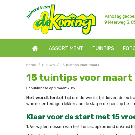
Ga
naar
content
Vandaag geope
Meerweg 3, 8
ASSORTIMENT
TUINTIPS
FOT
Home
Nieuws
15 tuintips voor maart
15 tuintips voor maart
Gepubliceerd op
1 maart 2026
Het wordt lente!
Tijd om de winter (of liever: de ext
warme lentedagen lekker aan de slag in de tuin, op het t
Klaar voor de start met 15 vro
1. Verwijder mossen van het terras, opkomend onkruid (d