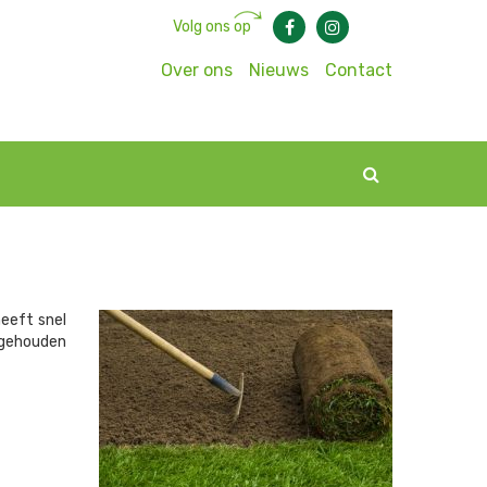
Volg ons op
Over ons
Nieuws
Contact
heeft snel
 gehouden