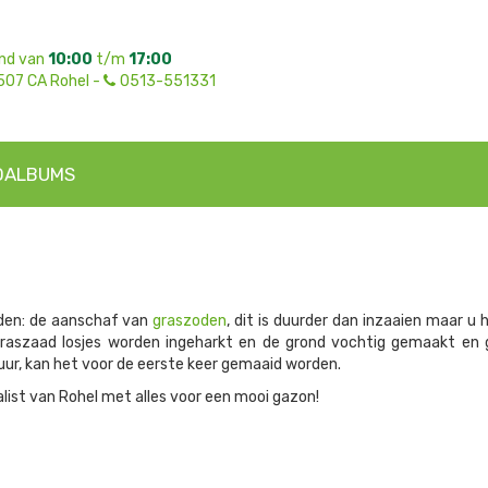
nd van
10:00
t/m
17:00
507 CA Rohel -
0513-551331
OALBUMS
eden: de aanschaf van
graszoden
, dit is duurder dan inzaaien maar u 
aszaad losjes worden ingeharkt en de grond vochtig gemaakt en
uur, kan het voor de eerste keer gemaaid worden.
alist van Rohel met alles voor een mooi gazon!