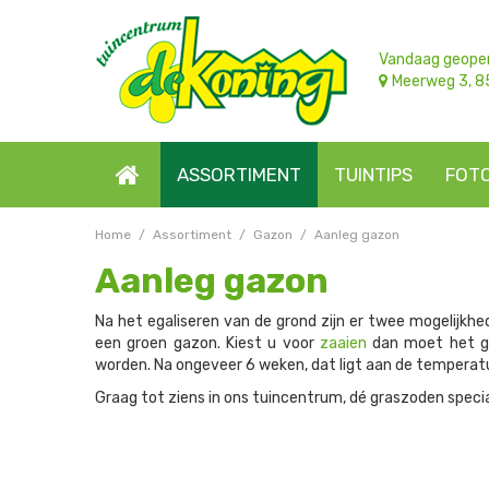
Ga
naar
content
Vandaag geope
Meerweg 3, 8
ASSORTIMENT
TUINTIPS
FOT
Home
Assortiment
Gazon
Aanleg gazon
Aanleg gazon
Na het egaliseren van de grond zijn er twee mogelijkh
een groen gazon. Kiest u voor
zaaien
dan moet het gr
worden. Na ongeveer 6 weken, dat ligt aan de temperat
Graag tot ziens in ons tuincentrum, dé graszoden speci