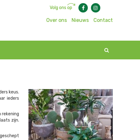
Volg ons op
Over ons
Nieuws
Contact
ders keus.
ar ieders
m rekening
ats zijn.
d geschept