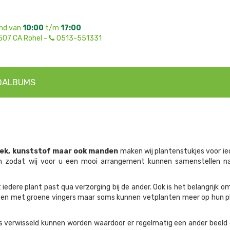
nd van
10:00
t/m
17:00
507 CA Rohel -
0513-551331
OALBUMS
iek, kunststof maar ook manden
maken wij plantenstukjes voor ie
n zodat wij voor u een mooi arrangement kunnen samenstellen na
edere plant past qua verzorging bij de ander. Ook is het belangrijk o
sen met groene vingers maar soms kunnen vetplanten meer op hun pla
tjes verwisseld kunnen worden waardoor er regelmatig een ander beel