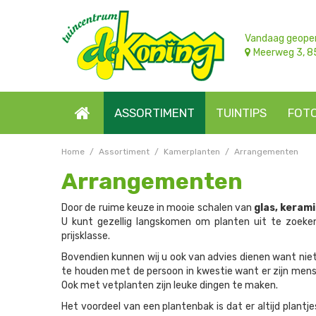
Ga
naar
content
Vandaag geope
Meerweg 3, 8
ASSORTIMENT
TUINTIPS
FOT
Home
Assortiment
Kamerplanten
Arrangementen
Arrangementen
Door de ruime keuze in mooie schalen van
glas, keram
U kunt gezellig langskomen om planten uit te zoeke
prijsklasse.
Bovendien kunnen wij u ook van advies dienen want niet i
te houden met de persoon in kwestie want er zijn men
Ook met vetplanten zijn leuke dingen te maken.
Het voordeel van een plantenbak is dat er altijd plan